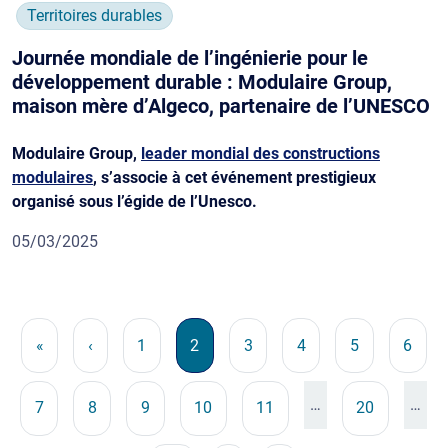
Territoires durables
Journée mondiale de l’ingénierie pour le
développement durable : Modulaire Group,
maison mère d’Algeco, partenaire de l’UNESCO
Modulaire Group,
leader mondial des constructions
modulaires
, s’associe à cet événement
prestigieux
organisé sous l’égide de l’Unesco.
05/03/2025
Pagination
Première page
Page précédente
Page
Page courante
Page
Page
Page
Page
«
‹
1
2
3
4
5
6
…
…
Page
Page
Page
Page
Page
Page
7
8
9
10
11
20