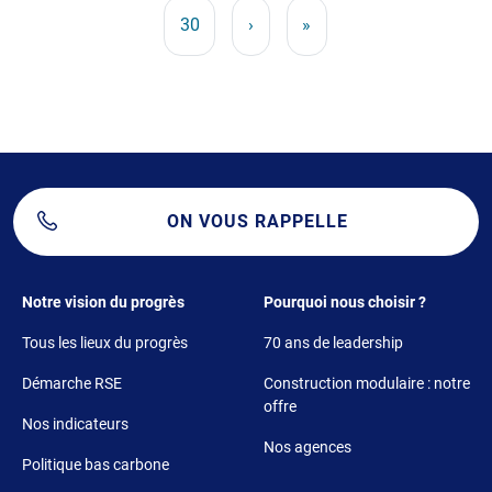
Page
Page suivante
Dernière page
30
›
»
ON VOUS RAPPELLE
Footer 1
Footer 2
Notre vision du progrès
Pourquoi nous choisir ?
Tous les lieux du progrès
70 ans de leadership
Démarche RSE
Construction modulaire : notre
offre
Nos indicateurs
Nos agences
Politique bas carbone