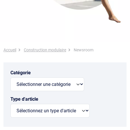
Fil d'Ariane
Accueil
Construction modulaire
Newsroom
Catégorie
Type d'article