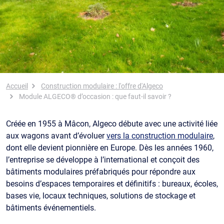
Fil d'Ariane
Accueil
Construction modulaire : l'offre d'Algeco
Module ALGECO® d’occasion : que faut-il savoir ?
Créée en 1955 à Mâcon, Algeco débute avec une activité liée
aux wagons avant d’évoluer
vers la construction modulaire
,
dont elle devient pionnière en Europe. Dès les années 1960,
l’entreprise se développe à l’international et conçoit des
bâtiments modulaires préfabriqués pour répondre aux
besoins d’espaces temporaires et définitifs : bureaux, écoles,
bases vie, locaux techniques, solutions de stockage et
bâtiments événementiels.