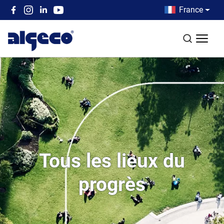
Aller au contenu principal
Country men
France
Top left menu
Recherch
Tous les lieux du
progrès