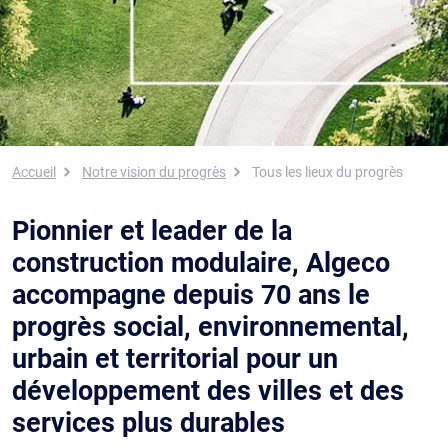
Fil d'Ariane
Accueil
Notre vision du progrès
Tous les lieux du progrès
Pionnier et leader de la
construction modulaire, Algeco
accompagne depuis 70 ans le
progrès social, environnemental,
urbain et territorial pour un
développement des villes et des
services plus durables