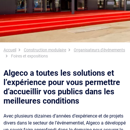
Fil d'Ariane
Accueil
Construction modulaire
Organisateurs d'événements
Foires et expositions
Algeco a toutes les solutions et
l’expérience pour vous permettre
d’accueillir vos publics dans les
meilleures conditions
Avec plusieurs dizaines d’années d’expérience et de projets
divers dans le secteur de l’événementiel, Algeco a développé
un savoir-faire approfondi dans le domaine pour assurer le