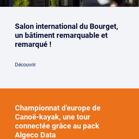
Salon international du Bourget,
un bâtiment remarquable et
remarqué !
Découvrir
Championnat d'europe de
Canoë-kayak, une tour
connectée grâce au pack
Algeco Data