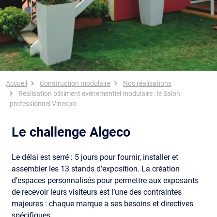
Fil d'Ariane
Accueil
Construction modulaire
Nos réalisations
Réalisation bâtiment événementiel modulaire : le Salon
professionnel Vinexpo
Le challenge Algeco
Le délai est serré : 5 jours pour fournir, installer et
assembler les 13 stands d’exposition. La création
d’espaces personnalisés pour permettre aux exposants
de recevoir leurs visiteurs est l’une des contraintes
majeures : chaque marque a ses besoins et directives
spécifiques.