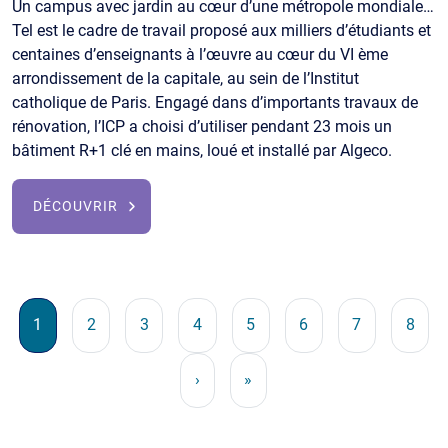
Un campus avec jardin au cœur d’une métropole mondiale…
Tel est le cadre de travail proposé aux milliers d’étudiants et
centaines d’enseignants à l’œuvre au cœur du VI ème
arrondissement de la capitale, au sein de l’Institut
catholique de Paris. Engagé dans d’importants travaux de
rénovation, l’ICP a choisi d’utiliser pendant 23 mois un
bâtiment R+1 clé en mains, loué et installé par Algeco.
DÉCOUVRIR
Pagination
Page
Page
Page
Page
Page
Page
Page
Page
1
2
3
4
5
6
7
8
Page suivante
Dernière page
›
»