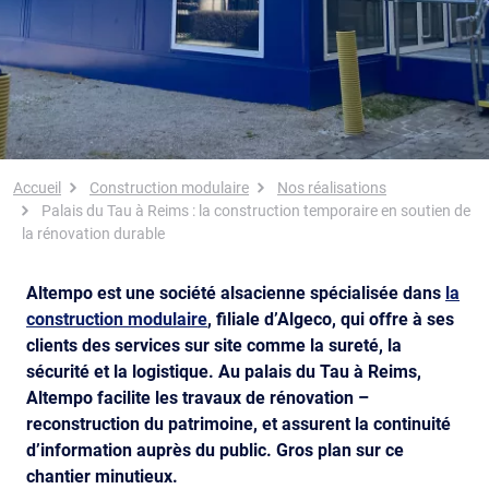
Fil d'Ariane
Accueil
Construction modulaire
Nos réalisations
Palais du Tau à Reims : la construction temporaire en soutien de
la rénovation durable
Altempo est une société alsacienne spécialisée dans
la
construction modulaire
, filiale d’Algeco, qui offre à ses
clients des services sur site comme la sureté, la
sécurité et la logistique. Au palais du Tau à Reims,
Altempo facilite les travaux de rénovation –
reconstruction du patrimoine, et assurent la continuité
d’information auprès du public. Gros plan sur ce
chantier minutieux.