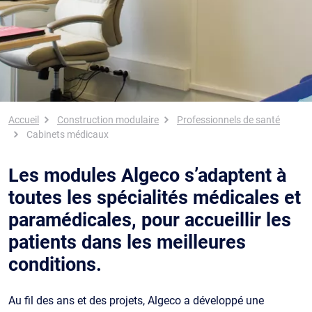
Fil d'Ariane
Accueil
Construction modulaire
Professionnels de santé
Cabinets médicaux
Les modules Algeco s’adaptent à
toutes les spécialités médicales et
paramédicales, pour accueillir les
patients dans les meilleures
conditions.
Au fil des ans et des projets, Algeco a développé une