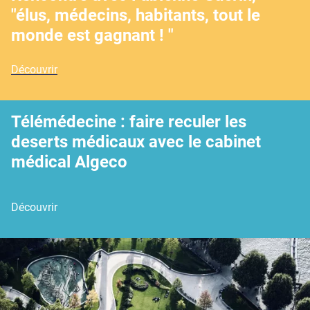
"élus, médecins, habitants, tout le
monde est gagnant ! "
Découvrir
Télémédecine : faire reculer les
deserts médicaux avec le cabinet
médical Algeco
Découvrir