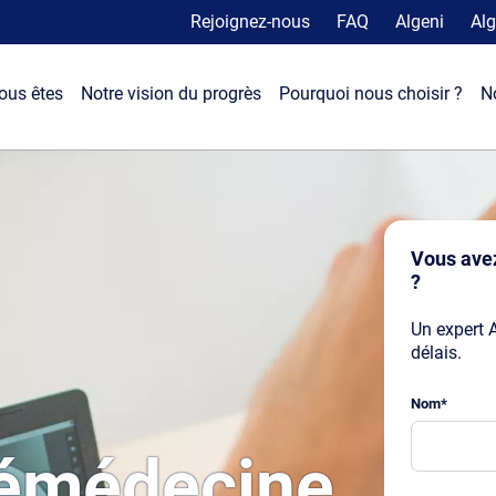
Rejoignez-nous
FAQ
Algeni
Alg
ous êtes
Notre vision du progrès
Pourquoi nous choisir ?
N
Vous avez
?
Un expert 
délais.
Nom
*
lémédecine