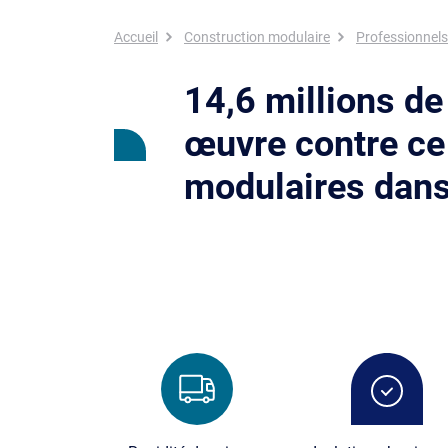
Fil d'Ariane
Accueil
Construction modulaire
Professionnels
14,6 millions de
œuvre contre ce
modulaires dans
Image
Image