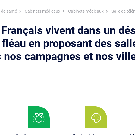
 de santé
Cabinets médicaux
Cabinets médicaux
Salle de tél
 Français vivent dans un dé
 fléau en proposant des sal
 nos campagnes et nos ville
Image
Image
Im