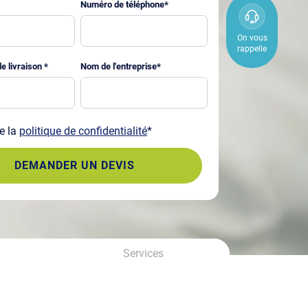
Numéro de téléphone
*
0800
850
On vous
rappelle
800
e livraison
*
Nom de l'entreprise
*
e la
politique de confidentialité
*
Services