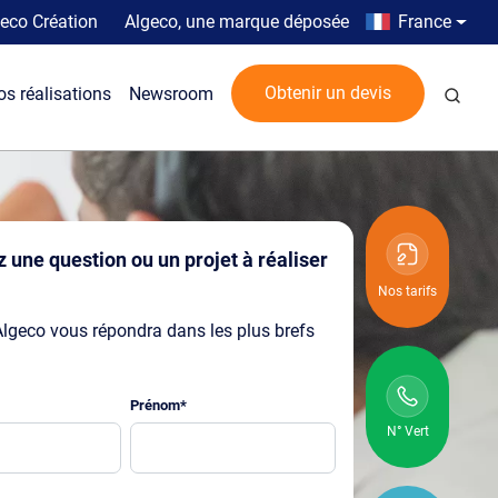
Top menu
Country men
eco Création
Algeco, une marque déposée
France
Rech
Obtenir un devis
os réalisations
Newsroom
 une question ou un projet à réaliser
Nos tarifs
Algeco vous répondra dans les plus brefs
Prénom
*
N° Vert
N° vert :