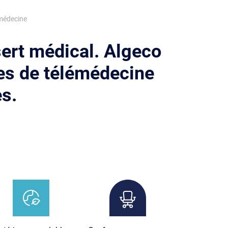
émédecine
sert médical. Algeco
les de télémédecine
s.
age
Image