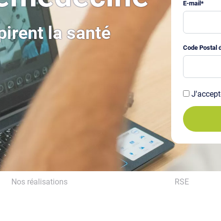
E-mail
*
irent la santé
Code Postal d
J'accept
Nos réalisations
RSE