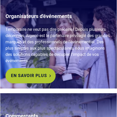
Organisateurs d'événements
Temporaire ne veut pas dire précaire ! Depuis plusieurs
décennies, Algeco est le partenaire privilégié des grandes
marques et des professionnels de l’événementiel. Des
plus simples aux plus spectaculaires, nous imaginons
des solutions capables de décupler l’impact de vos
événements...
EN SAVOIR PLUS
Commerçants