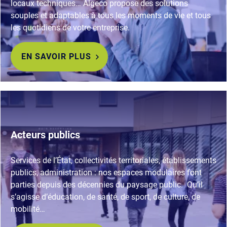
locaux techniques… Algeco propose des solutions
souples et adaptables à tous les moments de vie et tous
les quotidiens de votre entreprise.
EN SAVOIR PLUS
Acteurs publics
Services de l’État, collectivités territoriales, établissements
publics, administration : nos espaces modulaires font
parties depuis des décennies du paysage public. Qu’il
s’agisse d’éducation, de santé, de sport, de culture, de
mobilité…