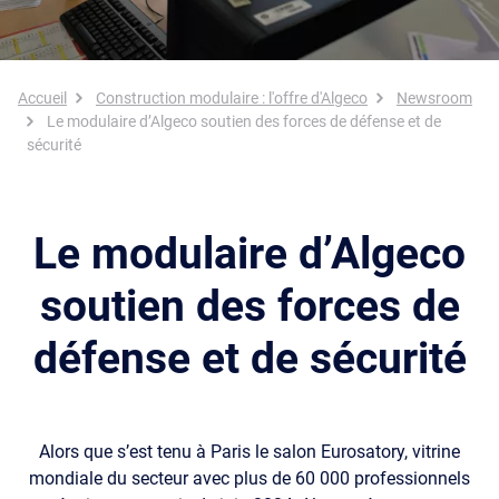
Fil d'Ariane
Accueil
Construction modulaire : l'offre d'Algeco
Newsroom
Le modulaire d’Algeco soutien des forces de défense et de
sécurité
Le modulaire d’Algeco
soutien des forces de
défense et de sécurité
Alors que s’est tenu à Paris le salon Eurosatory, vitrine
mondiale du secteur avec plus de 60 000 professionnels