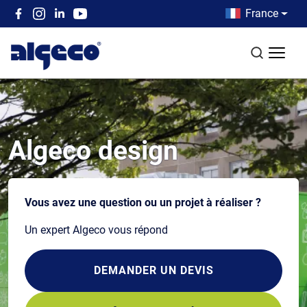
Aller au contenu principal
Country men
France
Top left menu
Recherch
Algeco design
Vous avez une question ou un projet à réaliser ?
Un expert Algeco vous répond
DEMANDER UN DEVIS