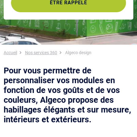
ÊTRE RAPPELÉ
Fil d'Ariane
Accueil
Nos services 360
Algeco design
Pour vous permettre de
personnaliser vos modules en
fonction de vos goûts et de vos
couleurs, Algeco propose des
habillages élégants et sur mesure,
intérieurs et extérieurs.