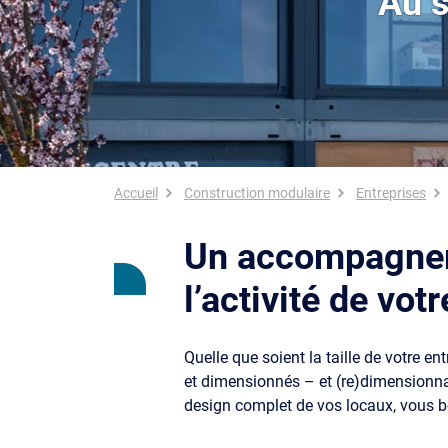
Au s
Fil d'Ariane
Accueil
Construction modulaire
Entreprises
Un accompagnemen
l’activité de vot
Quelle que soient la taille de votre 
et dimensionnés – et (re)dimensionnab
design complet de vos locaux, vous b