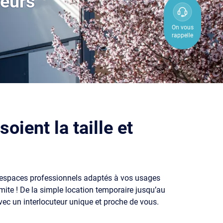
neurs
0800
850
On vous
rappelle
800
ient la taille et
des espaces professionnels adaptés à vos usages
ite ! De la simple location temporaire jusqu’au
c un interlocuteur unique et proche de vous.