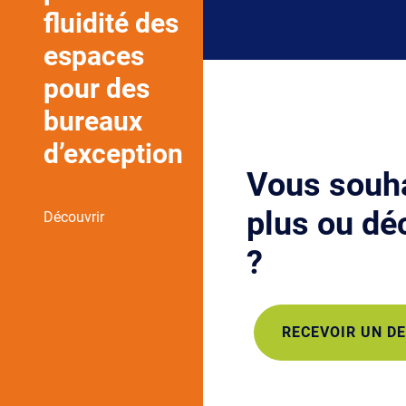
fluidité des
espaces
pour des
bureaux
d’exception
Vous souha
plus ou déc
Découvrir
?
RECEVOIR UN DE