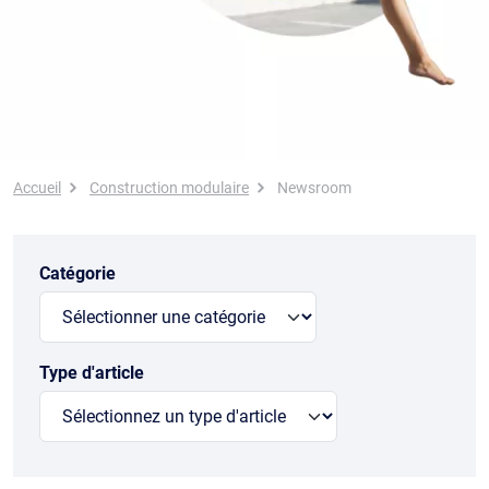
Fil d'Ariane
Accueil
Construction modulaire
Newsroom
Catégorie
Type d'article