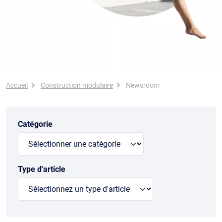
Fil d'Ariane
Accueil
Construction modulaire
Newsroom
Catégorie
Type d'article