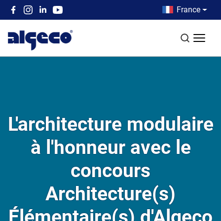
Aller au contenu principal
Country men
France
Top left menu
Recherch
L'architecture modulaire
à l'honneur avec le
concours
Architecture(s)
Élémentaire(s) d'Algeco