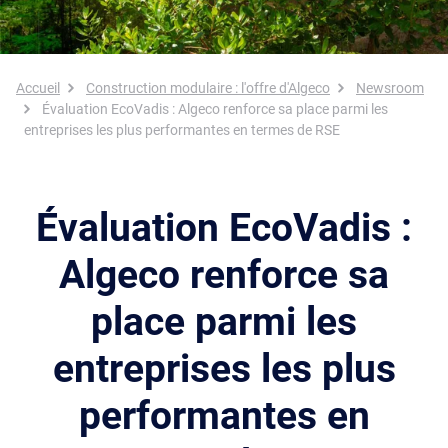
Fil d'Ariane
Accueil
Construction modulaire : l'offre d'Algeco
Newsroom
Évaluation EcoVadis : Algeco renforce sa place parmi les
entreprises les plus performantes en termes de RSE
Évaluation EcoVadis :
Algeco renforce sa
place parmi les
entreprises les plus
performantes en