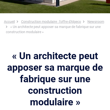
Fil d'Ariane
Accueil
Construction modulaire : l'offre d'Algeco
Newsroom
« Un architecte peut apposer sa marque de fabrique sur une
construction modulaire »
« Un architecte peut
apposer sa marque de
fabrique sur une
construction
modulaire »