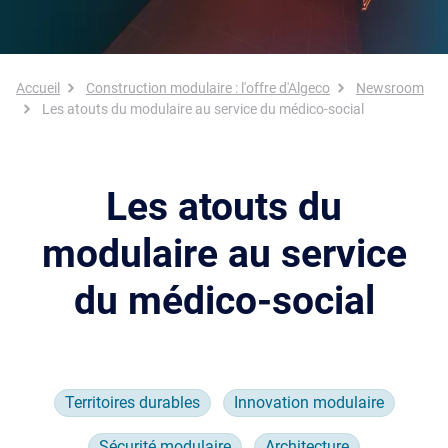
Fil d'Ariane
Accueil
Construction modulaire : l'offre d'Algeco
Newsroom
Les atouts du modulaire au service du médico-social
Les atouts du
modulaire au service
du médico-social
Territoires durables
Innovation modulaire
Sécurité modulaire
Architecture