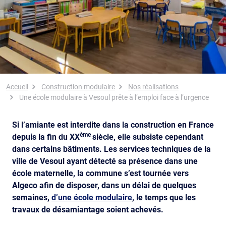
Fil d'Ariane
Accueil
Construction modulaire
Nos réalisations
Une école modulaire à Vesoul prête à l’emploi face à l’urgence
Si l’amiante est interdite dans la construction en France
ème
depuis la fin du XX
siècle, elle subsiste cependant
dans certains bâtiments. Les services techniques de la
ville de Vesoul ayant détecté sa présence dans une
école maternelle, la commune s’est tournée vers
Algeco afin de disposer, dans un délai de quelques
semaines,
d’une école modulaire
, le temps que les
travaux de désamiantage soient achevés.