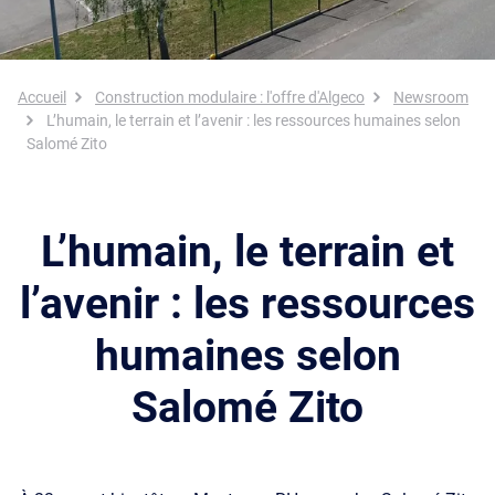
Fil d'Ariane
Accueil
Construction modulaire : l'offre d'Algeco
Newsroom
L’humain, le terrain et l’avenir : les ressources humaines selon
Salomé Zito
L’humain, le terrain et
l’avenir : les ressources
humaines selon
Salomé Zito