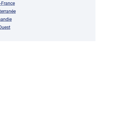
e-France
terranée
mandie
Ouest