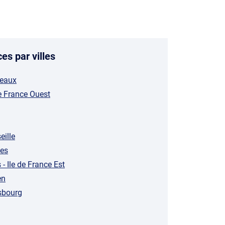
es par villes
deaux
e France Ouest
ille
es
- Ile de France Est
en
sbourg