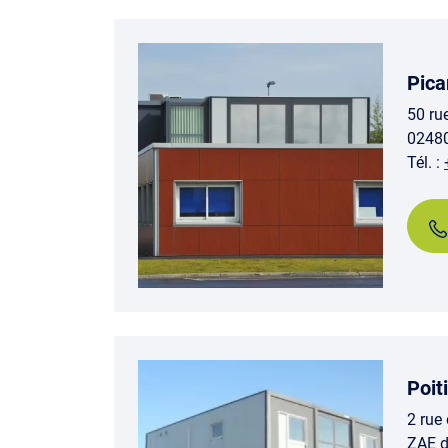
Pica
50 ru
0248
Tél. :
Poit
2 rue
ZAE d