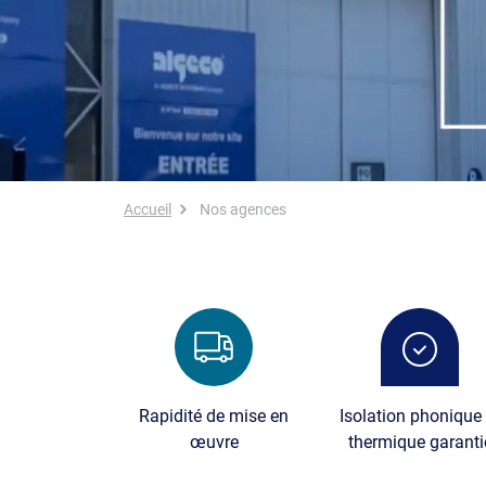
Fil d'Ariane
Accueil
Nos agences
Image
Image
Rapidité de mise en
Isolation phonique 
œuvre
thermique garanti