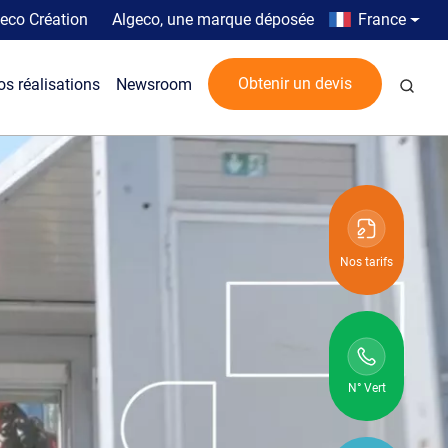
Top menu
Country men
eco Création
Algeco, une marque déposée
France
Rech
Obtenir un devis
os réalisations
Newsroom
Nos tarifs
N° Vert
N° vert :