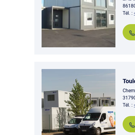
8618
Tél. :
Toul
Chemi
3179
Tél. :