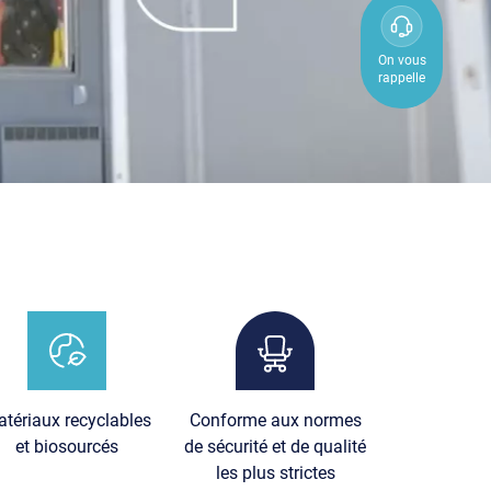
0800
850
On vous
rappelle
800
age
Image
tériaux recyclables
Conforme aux normes
et biosourcés
de sécurité et de qualité
les plus strictes