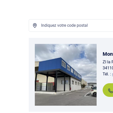
Mont
ZI la
3411
Tél. :