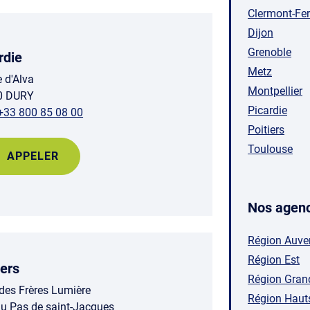
Clermont-Fe
Dijon
Grenoble
rdie
Metz
e d'Alva
Montpellier
0 DURY
Picardie
+33 800 85 08 00
Poitiers
Toulouse
APPELER
Nos agenc
Région Auve
Région Est
iers
Région Gran
 des Frères Lumière
Région Haut
u Pas de saint-Jacques