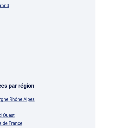
rrand
es par région
rgne Rhône Alpes
d Ouest
s de France