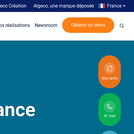
Top menu
Country men
eco Création
Algeco, une marque déposée
France
Rech
Obtenir un devis
os réalisations
Newsroom
Nos tarifs
ance
N° Vert
N° vert :