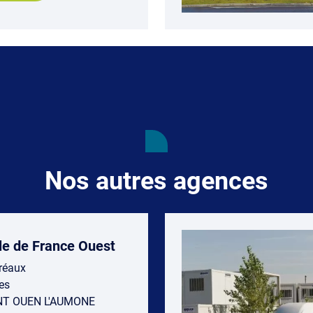
Nos autres agences
le de France Ouest
réaux
es
NT OUEN L'AUMONE