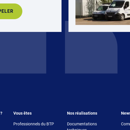
PELER
Footer 3
Footer 4
Foote
 ?
Vous êtes
Nos réalisations
New
Professionnels du BTP
Documentations
Comm