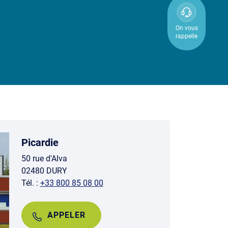
0800
850
On vous
rappelle
800
Picardie
50 rue d'Alva
02480 DURY
Tél. :
+33 800 85 08 00
APPELER