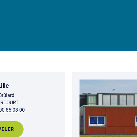
ille
Brûlard
ERCOURT
00 85 08 00
PELER