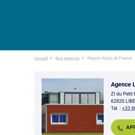
Fil d'Ariane
Accueil
Nos agences
Région Hauts de France
Agence L
ZI du Petit 
62820 LIB
Tél. :
+33 8
AP