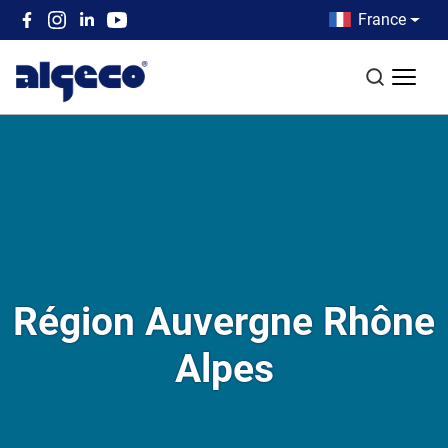
Aller au contenu principal
Country men
France
Top left menu
Recherch
Région Auvergne Rhône
Alpes