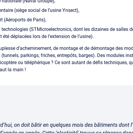
 nationale (Naval Groupe),
ntaire (siège social de l’usine Ynsect),
rt (Aéroports de Paris),
 technologies (STMicroelectronics, dont les dizaines de salles d
 été déplacées lors de l’extension de l’usine).
souplesse d’acheminement, de montage et de démontage des mo
(tunnels, parkings, friches, entrepôts, barges). Des modules inst
licoptère ou téléphérique ? Ce sont autant de défis techniques, q
aut la main !
d’hui, on doit bâtir en quelques mois des bâtiments dont 
d’année en année. Cette ‘plasticité’ trouve sa réponse dans