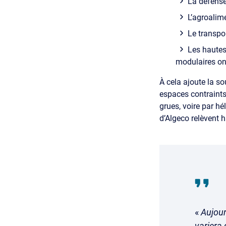
La défense
L’agroalime
Le transpo
Les hautes
modulaires ont
À cela ajoute la 
espaces contraints 
grues, voire par hé
d’Algeco relèvent h
«
Aujour
variera 