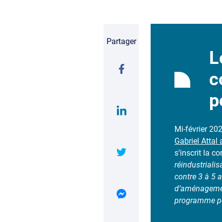
Partager
L
c
p
Mi-février 202
Gabriel Attal
s’inscrit la c
réindustriali
contre 3 à 5 
d’aménagement 
programme po