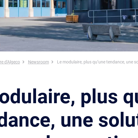
re d'Algeco
Newsroom
Le modulaire, plus qu’une tendance, une so
odulaire, plus q
dance, une solu