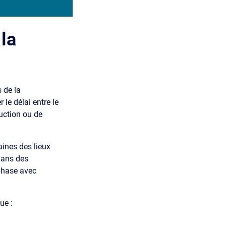
la
s de la
 le délai entre le
duction ou de
aines des lieux
dans des
phase avec
ue :