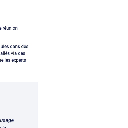
e réunion
dules dans des
allés via des
ue les experts
l’usage
 la