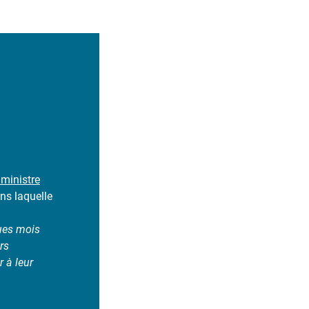
 ministre
ns laquelle
ques mois
rs
r à leur