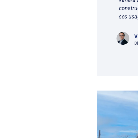
constru
ses usa
V
D