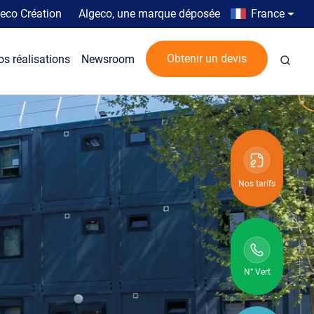
Top menu
Country men
eco Création
Algeco, une marque déposée
France
Rech
Obtenir un devis
os réalisations
Newsroom
Nos tarifs
N° Vert
N° vert :