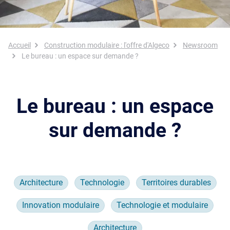
Fil d'Ariane
Accueil
Construction modulaire : l'offre d'Algeco
Newsroom
Le bureau : un espace sur demande ?
Le bureau : un espace
sur demande ?
Architecture
Technologie
Territoires durables
Innovation modulaire
Technologie et modulaire
Architecture