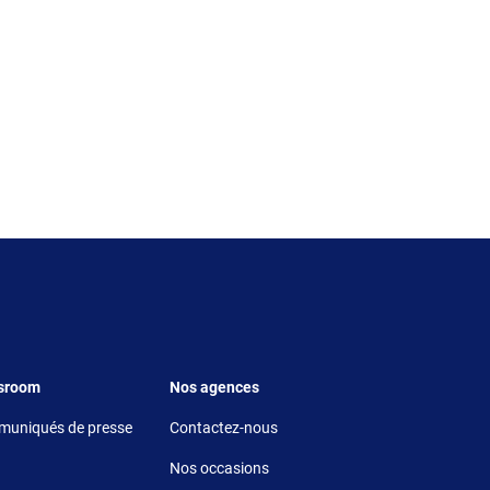
r 5
Footer 6
sroom
Nos agences
uniqués de presse
Contactez-nous
Nos occasions