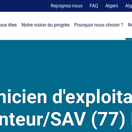
Rejoignez-nous
FAQ
Algeni
Alg
ous êtes
Notre vision du progrès
Pourquoi nous choisir ?
N
icien d'exploita
teur/SAV (77)