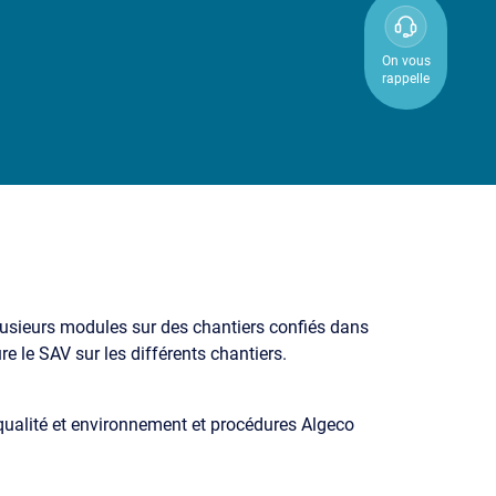
0800
850
On vous
rappelle
800
usieurs modules sur des chantiers confiés dans
re le SAV sur les différents chantiers.
qualité et environnement et procédures Algeco