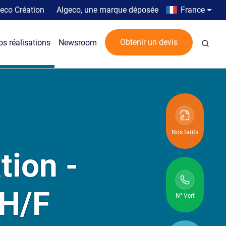
Top menu
Country men
eco Création
Algeco, une marque déposée
France
Rech
Obtenir un devis
os réalisations
Newsroom
Nos tarifs
tion -
 H/F
N° Vert
N° vert :