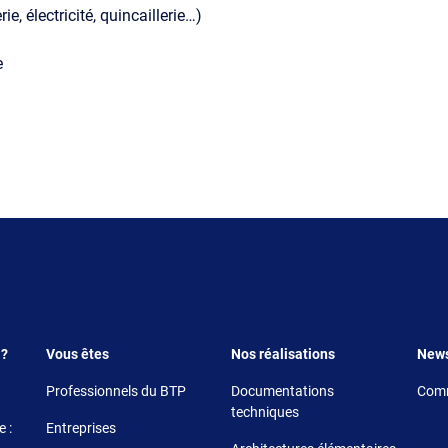
 électricité, quincaillerie…)
e
Footer 3
Footer 4
Foote
 ?
Vous êtes
Nos réalisations
New
Professionnels du BTP
Documentations
Comm
techniques
 :
Entreprises