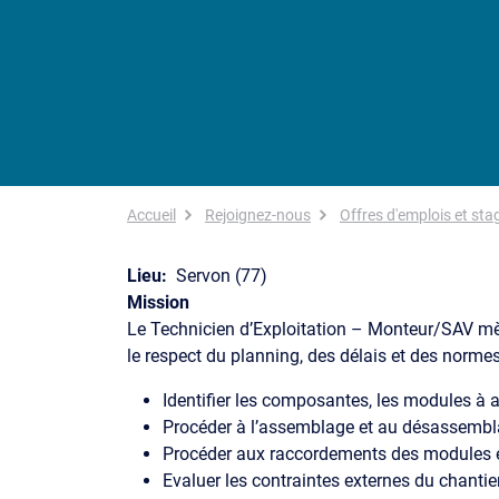
Fil d'Ariane
Accueil
Rejoignez-nous
Offres d'emplois et sta
Lieu
Servon (77)
Mission
Le Technicien d’Exploitation – Monteur/SAV mè
le respect du planning, des délais et des normes,
Identifier les composantes, les modules à
Procéder à l’assemblage et au désassembla
Procéder aux raccordements des modules en
Evaluer les contraintes externes du chantier