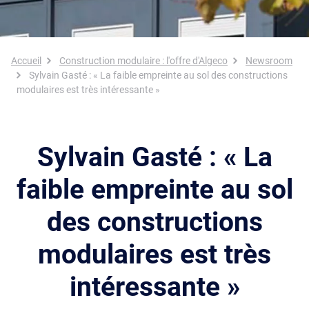
Fil d'Ariane
Accueil
Construction modulaire : l'offre d'Algeco
Newsroom
Sylvain Gasté : « La faible empreinte au sol des constructions
modulaires est très intéressante »
Sylvain Gasté : « La
faible empreinte au sol
des constructions
modulaires est très
intéressante »