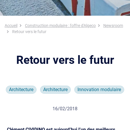
Fil d'Ariane
Accueil
Construction modulaire : l'offre d'Algeco
Newsroom
Retour vers le futur
Retour vers le futur
Architecture
Architecture
Innovation modulaire
16/02/2018
Clément CIVIDINO est aujourd’hui l’un des meilleurs