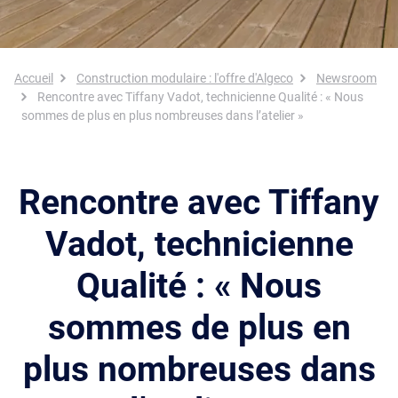
Fil d'Ariane
Accueil
Construction modulaire : l'offre d'Algeco
Newsroom
Rencontre avec Tiffany Vadot, technicienne Qualité : « Nous
sommes de plus en plus nombreuses dans l’atelier »
Rencontre avec Tiffany
Vadot, technicienne
Qualité : « Nous
sommes de plus en
plus nombreuses dans