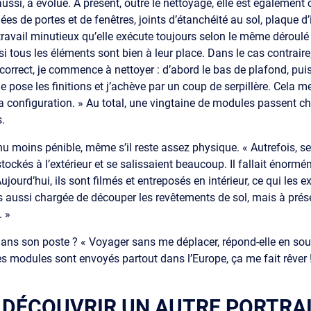
aussi, a évolué. À présent, outre le nettoyage, elle est également
gnées de portes et de fenêtres, joints d’étanchéité au sol, plaque 
vail minutieux qu’elle exécute toujours selon le même déroulé : 
e si tous les éléments sont bien à leur place. Dans le cas contraire,
t correct, je commence à nettoyer : d’abord le bas de plafond, pu
 je pose les finitions et j’achève par un coup de serpillère. Cela m
a configuration. » Au total, une vingtaine de modules passent ch
.
nu moins pénible, même s’il reste assez physique. « Autrefois, se 
tockés à l’extérieur et se salissaient beaucoup. Il fallait énor
Aujourd’hui, ils sont filmés et entreposés en intérieur, ce qui les
is aussi chargée de découper les revêtements de sol, mais à prése
. »
 dans son poste ? « Voyager sans me déplacer, répond-elle en sour
es modules sont envoyés partout dans l’Europe, ça me fait rêver 
E DÉCOUVRIR UN AUTRE PORTRAI