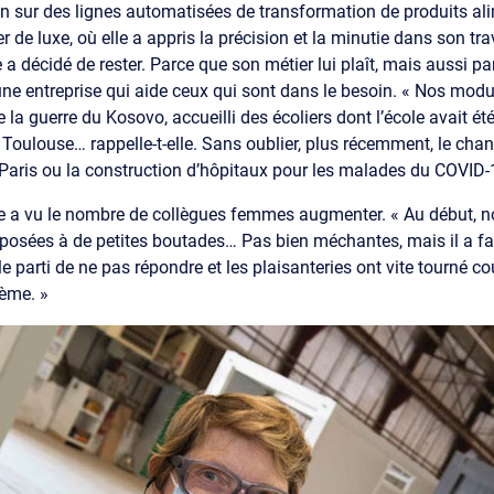
n sur des lignes automatisées de transformation de produits ali
r de luxe, où elle a appris la précision et la minutie dans son tra
 a décidé de rester. Parce que son métier lui plaît, mais aussi par
 une entreprise qui aide ceux qui sont dans le besoin. « Nos mod
e la guerre du Kosovo, accueilli des écoliers dont l’école avait été
Toulouse… rappelle-t-elle. Sans oublier, plus récemment, le chant
aris ou la construction d’hôpitaux pour les malades du COVID-1
lle a vu le nombre de collègues femmes augmenter. « Au début, n
posées à de petites boutades… Pas bien méchantes, mais il a fa
 le parti de ne pas répondre et les plaisanteries ont vite tourné cou
ème. »