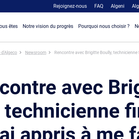
Rejoignez-nous
FAQ
Algeni
Alg
ous êtes
Notre vision du progrès
Pourquoi nous choisir ?
N
e d'Algeco
Newsroom
Rencontre avec Brigitte Boully, technicienne fi
contre avec Brig
 technicienne fi
’ai appris à me f