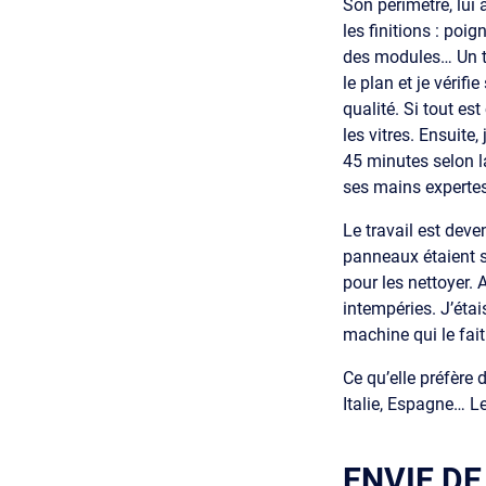
Son périmètre, lui 
les finitions : poi
des modules… Un tra
le plan et je vérifi
qualité. Si tout es
les vitres. Ensuite,
45 minutes selon l
ses mains expertes
Le travail est deve
panneaux étaient s
pour les nettoyer. 
intempéries. J’éta
machine qui le fait
Ce qu’elle préfère
Italie, Espagne… L
ENVIE D