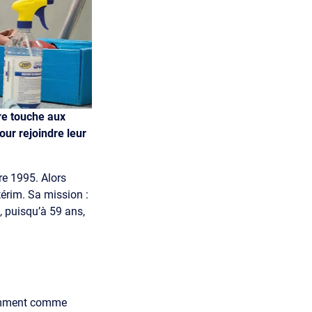
ère touche aux
ur rejoindre leur
re 1995. Alors
térim. Sa mission :
, puisqu’à 59 ans,
otamment comme