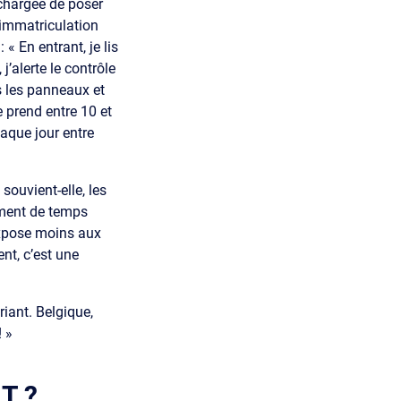
 chargée de poser
d’immatriculation
« En entrant, je lis
 j’alerte le contrôle
is les panneaux et
e prend entre 10 et
aque jour entre
souvient-elle, les
mément de temps
 expose moins aux
nt, c’est une
iant. Belgique,
! »
T ?