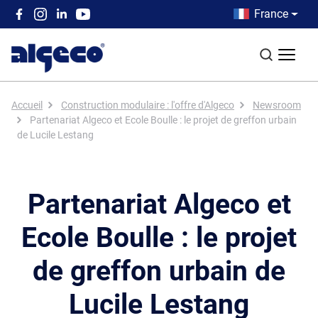
Aller au contenu principal
Country men
France
Top left menu
Recherch
Fil d'Ariane
Accueil
Construction modulaire : l'offre d'Algeco
Newsroom
Partenariat Algeco et Ecole Boulle : le projet de greffon urbain
de Lucile Lestang
Partenariat Algeco et
Ecole Boulle : le projet
de greffon urbain de
Lucile Lestang