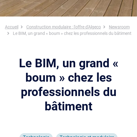
Fil d'Ariane
Accueil
Construction modulaire : l'offre d'Algeco
Newsroom
Le BIM, un grand « boum » chez les professionnels du bâtiment
Le BIM, un grand «
boum » chez les
professionnels du
bâtiment