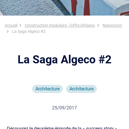
Fil d'Ariane
Accueil
Construction modulaire : l'offre d'Algeco
Newsroom
La Saga Algeco #2
La Saga Algeco #2
Architecture
Architecture
25/09/2017
Découvrez le deuxième épisode de la « success story »