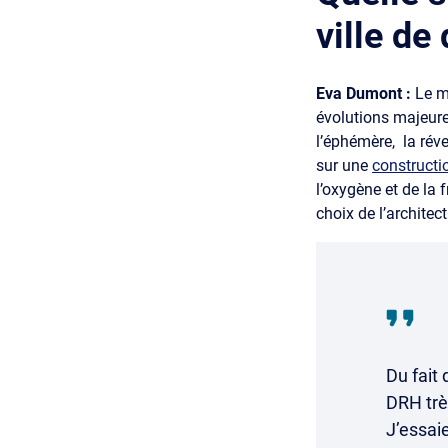
ville de
Eva Dumont :
Le m
évolutions majeures
l’éphémère, la réver
sur une
constructi
l’oxygène et de la f
choix de l’architec
Du fait
DRH très
J’essai