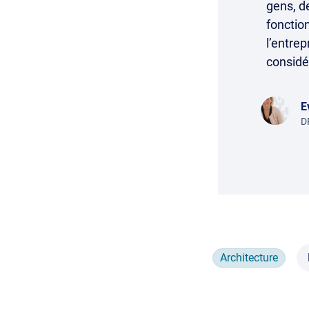
gens, d
fonctio
l’entre
considé
E
D
Architecture