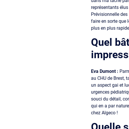
dans ma tâche par
représentants élus
Prévisionnelle des
faire en sorte que 
plus en plus rapid
Quel bât
impress
Eva Dumont :
Parm
au CHU de Brest, t
un aspect gai et lu
urgences pédiatriq
souci du détail, c
qui en a par nature
chez Algeco !
Quelle s