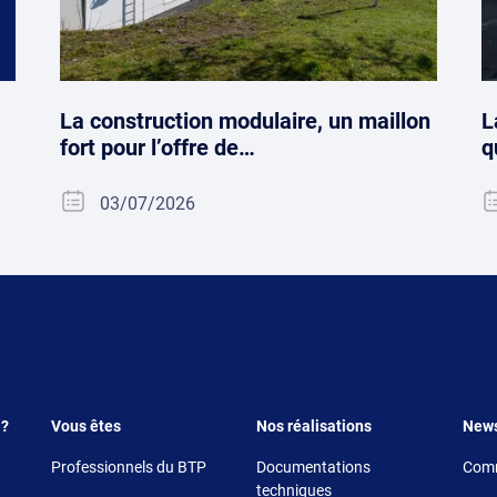
La construction modulaire, un maillon
L
fort pour l’offre de…
q
03/07/2026
Footer 3
Footer 4
Foote
 ?
Vous êtes
Nos réalisations
New
Professionnels du BTP
Documentations
Comm
techniques