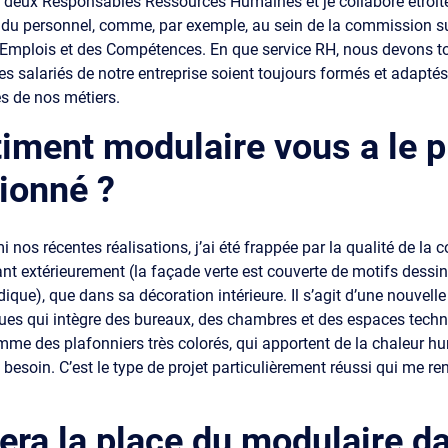
 deux Responsables Ressources Humaines et je collabore étroit
 du personnel, comme, par exemple, au sein de la commission su
 Emplois et des Compétences. En que service RH, nous devons to
les salariés de notre entreprise soient toujours formés et adapté
es de nos métiers.
iment modulaire vous a le p
ionné ?
i nos récentes réalisations, j’ai été frappée par la qualité de la c
ant extérieurement (la façade verte est couverte de motifs dessi
dique), que dans sa décoration intérieure. Il s’agit d’une nouvell
ues qui intègre des bureaux, des chambres et des espaces techni
omme des plafonniers très colorés, qui apportent de la chaleur h
 besoin. C’est le type de projet particulièrement réussi qui me rend
era la place du modulaire da