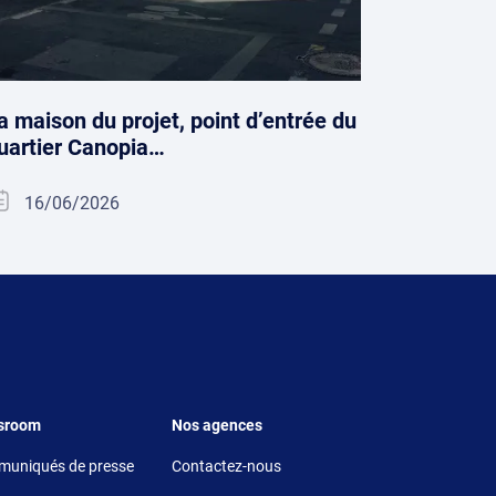
a maison du projet, point d’entrée du
uartier Canopia…
16/06/2026
r 5
Footer 6
sroom
Nos agences
uniqués de presse
Contactez-nous