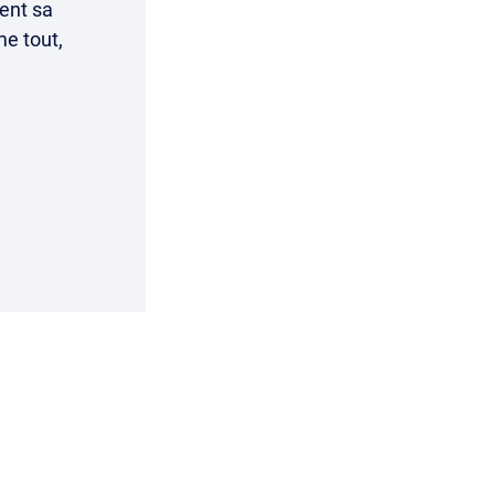
ient sa
me tout,