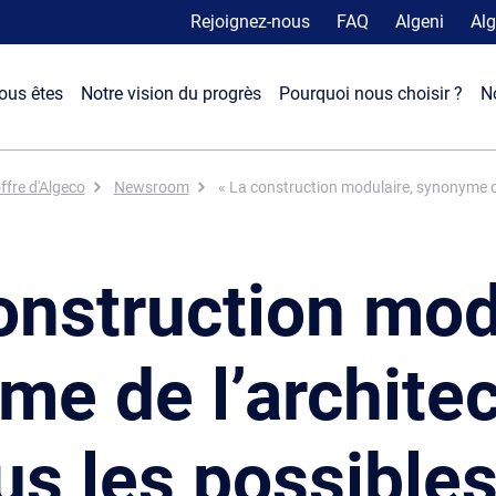
Rejoignez-nous
FAQ
Algeni
Alg
ous êtes
Notre vision du progrès
Pourquoi nous choisir ?
N
ffre d'Algeco
Newsroom
« La construction modulaire, synonyme de 
onstruction mod
me de l’architec
us les possibles