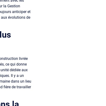
ement avec les
r la Gestion
ujours anticiper et
s aux évolutions de
lus
onstruction livrée
nés, ce qui donne
e unité dédiée aux
ques. Il y a un
umaine dans un lieu
 fière de travailler
ns la