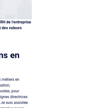
RH de l’entreprise
t des valeurs
ns en
s métiers en
mation,
postes, pour
lignes directrices
 Je suis assistée