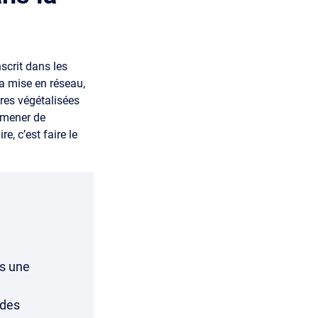
scrit dans les
la mise en réseau,
ures végétalisées
ramener de
e, c’est faire le
is une
 des