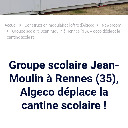
Fil d'Ariane
Accueil
Construction modulaire : l'offre d'Algeco
Newsroom
Groupe scolaire Jean-Moulin à Rennes (35), Algeco déplace la
cantine scolaire !
Groupe scolaire Jean-
Moulin à Rennes (35),
Algeco déplace la
cantine scolaire !