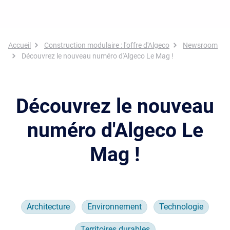
Fil d'Ariane
Accueil
Construction modulaire : l'offre d'Algeco
Newsroom
Découvrez le nouveau numéro d'Algeco Le Mag !
Découvrez le nouveau
numéro d'Algeco Le
Mag !
Architecture
Environnement
Technologie
Territoires durables