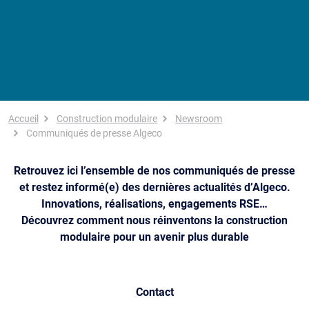
Fil d'Ariane
Accueil
Construction modulaire
Newsroom
Communiqués de presse Algeco
Retrouvez ici l’ensemble de nos communiqués de presse
et restez informé(e) des dernières actualités d’Algeco.
Innovations, réalisations, engagements RSE…
Découvrez comment nous réinventons la construction
modulaire pour un avenir plus durable
Contact