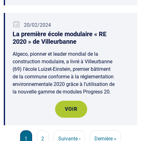
20/02/2024
La première école modulaire « RE
2020 » de Villeurbanne
Algeco, pionner et leader mondial de la
construction modulaire, a livré à Villeurbanne
(69) l’école Luizet-Einstein, premier bâtiment
de la commune conforme à la réglementation
environnementale 2020 grâce à l’utilisation de
la nouvelle gamme de modules Progress 20.
VOIR
Pagination
Page courante
Page
Page suivante
Dernière page
1
2
Suivante ›
Dernière »