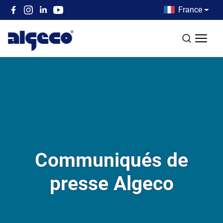
Aller au contenu principal
Country men
France
Top left menu
Recherch
Communiqués de
presse Algeco