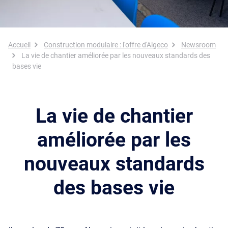
Fil d'Ariane
Accueil
Construction modulaire : l'offre d'Algeco
Newsroom
La vie de chantier améliorée par les nouveaux standards des
bases vie
La vie de chantier
améliorée par les
nouveaux standards
des bases vie