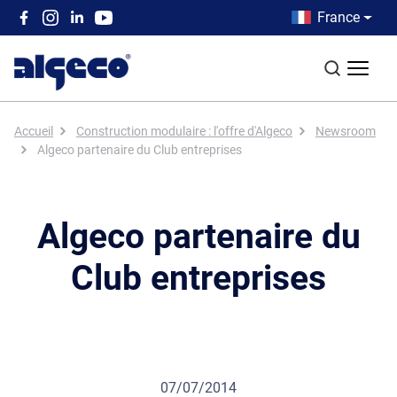
Aller au contenu principal
Country men
France
Top left menu
Recherch
Fil d'Ariane
Accueil
Construction modulaire : l'offre d'Algeco
Newsroom
Algeco partenaire du Club entreprises
Algeco partenaire du
Club entreprises
07/07/2014