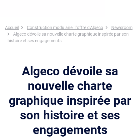
Fil d'Ariane
Accueil
Construction modulaire : l'offre d'Algeco
Newsroom
Algeco dévoile sa nouvelle charte graphique inspirée par son
histoire et ses engagements
Algeco dévoile sa
nouvelle charte
graphique inspirée par
son histoire et ses
engagements