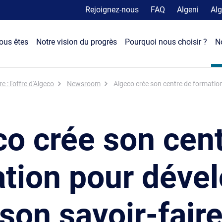
Rejoignez-nous
FAQ
Algeni
Alg
ous êtes
Notre vision du progrès
Pourquoi nous choisir ?
N
 : l'offre d'Algeco
Newsroom
Algeco crée son centre de formation
o crée son cen
tion pour déve
son savoir-fair