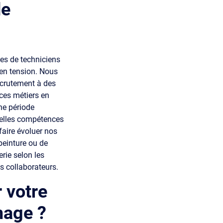
de
tes de techniciens
t en tension. Nous
recrutement à des
ces métiers en
ne période
uvelles compétences
faire évoluer nos
peinture ou de
rie selon les
s collaborateurs.
 votre
mage ?