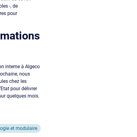
les -, de
ires pour
ormations
on interne à Algeco
prochaine, nous
les chez les
Etat pour délivrer
 sur quelques mois.
ogie et modulaire