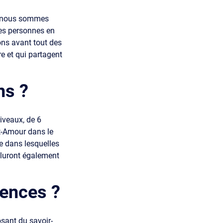
et nous sommes
des personnes en
ons avant tout des
re et qui partagent
ns ?
iveaux, de 6
t-Amour dans le
ue dans lesquelles
cluront également
tences ?
sant du savoir-