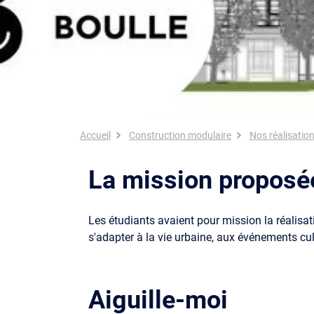
Fil d'Ariane
Accueil
Construction modulaire
Nos réalisatio
La mission proposé
Les étudiants avaient pour mission la réalisat
s'adapter à la vie urbaine, aux événements cul
Aiguille-moi