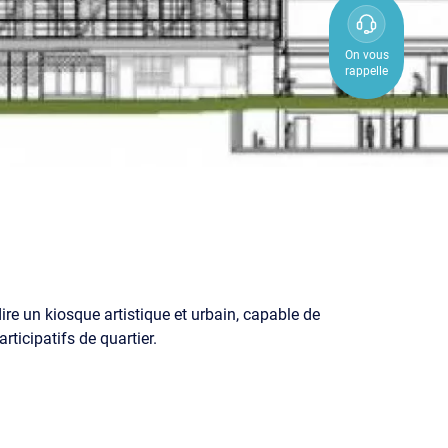
0800
850
On vous
rappelle
800
ire un kiosque artistique et urbain, capable de
ticipatifs de quartier.