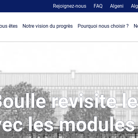
Rejoignez-nous
FAQ
Algeni
Alg
ous êtes
Notre vision du progrès
Pourquoi nous choisir ?
N
Boulle revisite l
vec les module