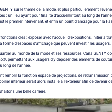
a GENTY sur le thème de la mode, et plus particulièrement l’évén
xes : un lieu ayant pour finalité d’accueillir tout au long de l’a
 est le premier intervenant, et enfin un point d’ancrage pour la 
onctions clés : exposer avec l’accueil d’expositions, initier à tra
la forme d’espaces d’affichage que peuvent investir les usagers.
n quartier au monde de la mode et ses ressources, Carla GENTY don
co®, permettant aux usagers d’y déposer des éléments de couture 
au long de l’année.
 remplir la fonction espace de projections, de retransmission p
er intérieur serait alors installé à l’extérieur afin de devenir de
aitons une belle carrière.