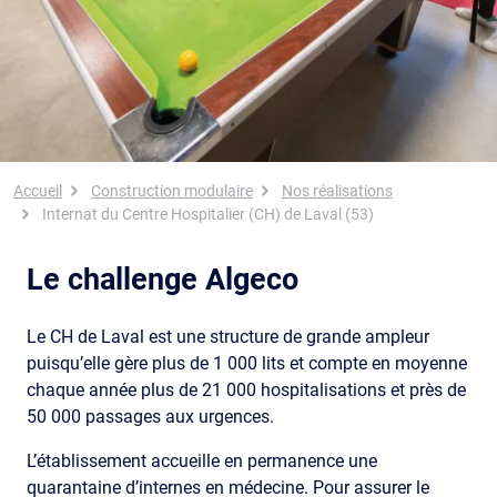
Fil d'Ariane
Accueil
Construction modulaire
Nos réalisations
Internat du Centre Hospitalier (CH) de Laval (53)
Le challenge Algeco
Le CH de Laval est une structure de grande ampleur
puisqu’elle gère plus de 1 000 lits et compte en moyenne
chaque année plus de 21 000 hospitalisations et près de
50 000 passages aux urgences.
L’établissement accueille en permanence une
quarantaine d’internes en médecine. Pour assurer le