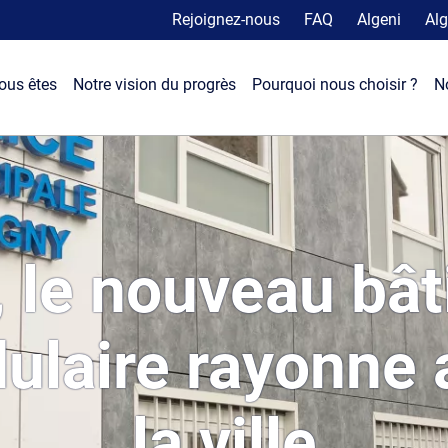
Rejoignez-nous
FAQ
Algeni
Alg
ous êtes
Notre vision du progrès
Pourquoi nous choisir ?
N
 le nouveau bâ
ulaire rayonne
la ville