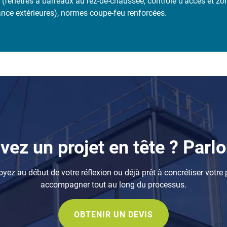
ée (fenêtres à barreaux au rez-de-chaussée, contrôle d’accès et z
ance extérieures), normes coupe-feu renforcées.
vez un projet en tête ? Parlo
yez au début de votre réflexion ou déjà prêt à concrétiser votre p
accompagner tout au long du processus.
OBTENIR UN DEVIS