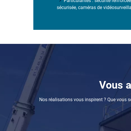
Particularités : sécurité renforc
sécurisée, caméras de vidéosurveill
Composants
Vous a
Nos réalisations vous inspirent ? Que vous so