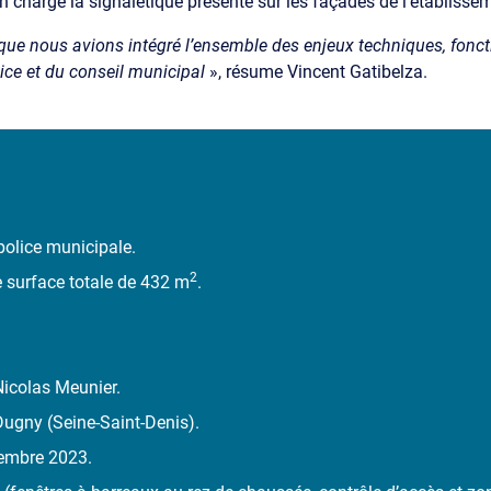
en charge la signalétique présente sur les façades de l’établis
que nous avions intégré l’ensemble des enjeux techniques, fonctio
ice et du conseil municipal
», résume Vincent Gatibelza.
police municipale.
2
e surface totale de 432 m
.
Nicolas Meunier.
 Dugny (Seine-Saint-Denis).
vembre 2023.