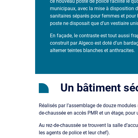
ce nouveau poste de police facilite le qu
municipaux, avec la mise à disposition d
sanitaires séparés pour femmes et pour
poste ne disposait que d’un vestiaire uni
En façade, le contraste est tout aussi fr
construit par Algeco est doté d’un bardag
alterner teintes blanches et anthracites.
Un bâtiment séc
Réalisés par l’assemblage de douze module
de-chaussée en accès PMR et un étage, pour u
Au rez-de-chaussée se trouvent la salle d’accu
les agents de police et leur chef).