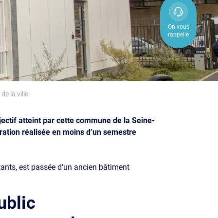
0800
850
On vous
rappelle
800
e la ville
jectif atteint par cette commune de la Seine-
ération réalisée en moins d’un semestre
itants, est passée d’un ancien bâtiment
ublic