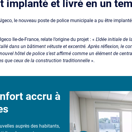
 implanté et livré en un te
lgeco, le nouveau poste de police municipale a pu être implanté 
co Ile-de-France, relate l’origine du projet : «
L’idée initiale de
nstallé dans un bâtiment vétuste et excentré. Après réflexion, le c
nouvel hôtel de police s’est affirmé comme un élément de centrali
es que ceux de la construction traditionnelle
».
nfort accru à
es
nouvelles auprès des habitants,