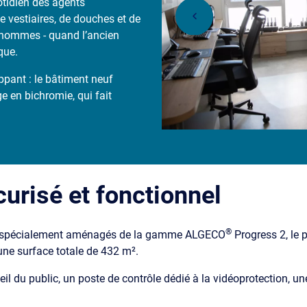
otidien des agents
e vestiaires, de douches et de
 hommes - quand l’ancien
que.
appant : le bâtiment neuf
e en bichromie, qui fait
urisé et fonctionnel
®
s spécialement aménagés de la gamme ALGECO
Progress 2, le 
ne surface totale de 432 m².
eil du public, un poste de contrôle dédié à la vidéoprotection, u