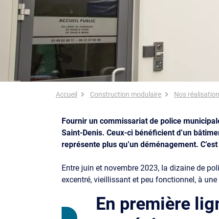
Fil d'Ariane
Accueil
Construction modulaire
Nos réalisatio
Fournir un commissariat de police municipale
Saint-Denis. Ceux-ci bénéficient d’un bâtime
représente plus qu’un déménagement. C’est 
Entre juin et novembre 2023, la dizaine de pol
excentré, vieillissant et peu fonctionnel, à une 
En première lig