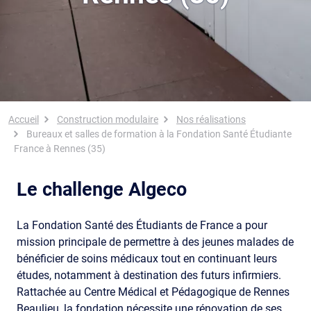
Fil d'Ariane
Accueil
Construction modulaire
Nos réalisations
Bureaux et salles de formation à la Fondation Santé Étudiante
France à Rennes (35)
Le challenge Algeco
La Fondation Santé des Étudiants de France a pour
mission principale de permettre à des jeunes malades de
bénéficier de soins médicaux tout en continuant leurs
études, notamment à destination des futurs infirmiers.
Rattachée au Centre Médical et Pédagogique de Rennes
Beaulieu, la fondation nécessite une rénovation de ses