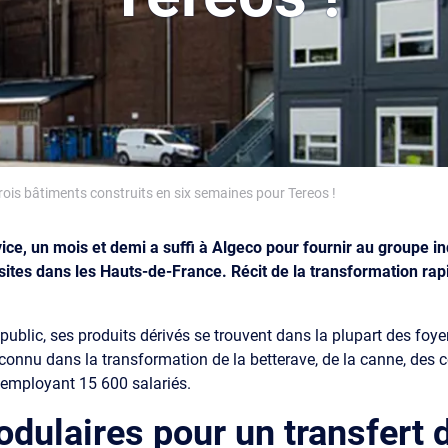
trois bâtiments construits en six semaines pour Tereos !
ce, un mois et demi a suffi à Algeco pour fournir au groupe ind
ites dans les Hauts-de-France. Récit de la transformation rapi
ublic, ses produits dérivés se trouvent dans la plupart des foy
econnu dans la transformation de la betterave, de la canne, des cé
n employant 15 600 salariés.
dulaires pour un
transfert d