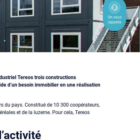
0800
850
On vous
rappelle
800
ustriel Tereos trois constructions
de d’un besoin immobilier en une réalisation
ers du pays. Constitué de 10 300 coopérateurs,
réales et de la luzerne. Pour cela, Tereos
’activité