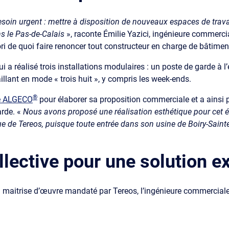
soin urgent : mettre à disposition de nouveaux espaces de trava
ns le Pas-de-Calais
», raconte Émilie Yazici, ingénieure commerci
ori de quoi faire renoncer tout constructeur en charge de bâtiment
ui a réalisé trois installations modulaires : un poste de garde à 
aillant en mode « trois huit », y compris les week-ends.
®
de ALGECO
pour élaborer sa proposition commerciale et a ainsi p
arde. «
Nous avons proposé une réalisation esthétique pour cet 
e de Tereos, puisque toute entrée dans son usine de Boiry-Sainte-
llective pour une solution e
 à maitrise d’œuvre mandaté par Tereos, l’ingénieure commercial
.