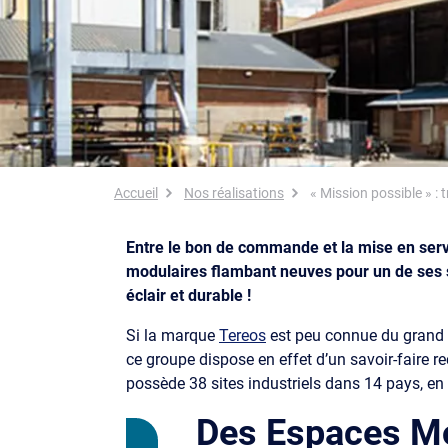
Fil d'Ariane
Accueil
Nos réalisations
« Mission possible » : 
Entre le bon de commande et la mise en servi
modulaires flambant neuves pour un de ses s
éclair et durable !
Si la marque
Tereos
est peu connue du grand p
ce groupe dispose en effet d’un savoir-faire r
possède 38 sites industriels dans 14 pays, e
Des Espaces Mo