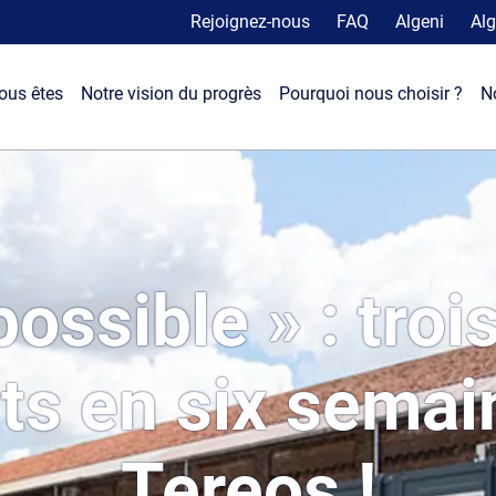
Rejoignez-nous
FAQ
Algeni
Alg
ous êtes
Notre vision du progrès
Pourquoi nous choisir ?
N
ossible » : tro
its en six semai
Tereos !