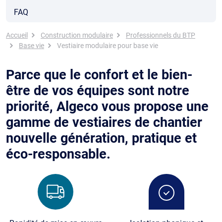
FAQ
Fil d'Ariane
Accueil
Construction modulaire
Professionnels du BTP
Base vie
Vestiaire modulaire pour base vie
Parce que le confort et le bien-
être de vos équipes sont notre
priorité, Algeco vous propose une
gamme de vestiaires de chantier
nouvelle génération, pratique et
éco-responsable.
Image
Image