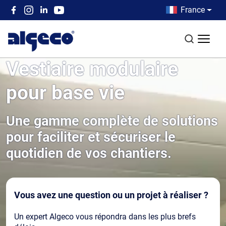
Aller au contenu principal
Country men
France
Top left menu
Recherch
Vestiaire modulaire
pour base vie
Une gamme complète de solutions
pour faciliter et sécuriser le
quotidien de vos chantiers.
Vous avez une question ou un projet à réaliser ?
Un expert Algeco vous répondra dans les plus brefs