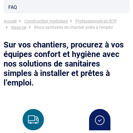
FAQ
Fil d'Ariane
Accueil
Construction modulaire
Professionnels du BTP
Base vie
Blocs sanitaires de chantier prêts à l'emploi
Sur vos chantiers, procurez à vos
équipes confort et hygiène avec
nos solutions de sanitaires
simples à installer et prêtes à
l’emploi.
Image
Image