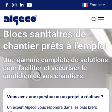
Aller au contenu principal
Country men
France
Top left menu
Recherch
Blocs sanitaires de
chantier prêts à l'emploi
Une gamme complète de solutions
pour faciliter et sécuriser le
quotidien de vos chantiers.
Vous avez une question ou un projet à réaliser ?
Un expert Algeco vous répondra dans les plus brefs