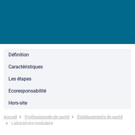
Définition
Caractéristiques
Les étapes
Ecoresponsabilité
Hors-site
Fil d'Ariane
Accueil
Professionnels de santé
Établissements de santé
Laboratoire modulaire